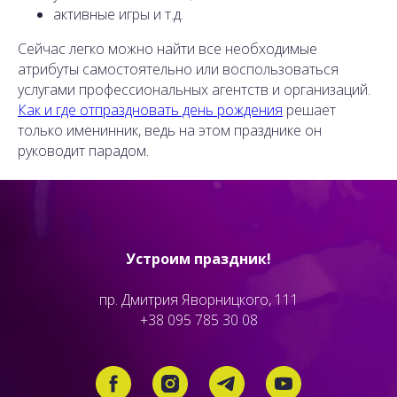
активные игры и т.д.
Сейчас легко можно найти все необходимые
атрибуты самостоятельно или воспользоваться
услугами профессиональных агентств и организаций.
Как и где отпраздновать день рождения
решает
только именинник, ведь на этом празднике он
руководит парадом.
Устроим праздник!
пр. Дмитрия Яворницкого, 111
+38 095 785 30 08