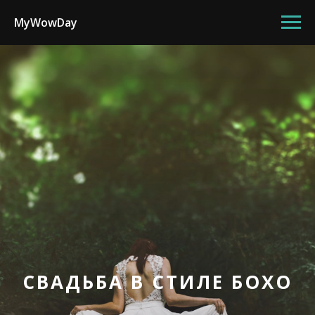
MyWowDay
СВАДЬБА В СТИЛЕ БОХО