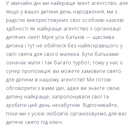
У звичайні дні ми найкраще івент агентство, але
якщо у вашої дитини день народження, ми з
радістю використовуємо свої особливі казкові
здібності як найкраще агентство з організації
дитячих свят! Мрія усіх батьків — щаслива
дитина і тут не обійтися без найяскравішого у
світі свята для свого малюка. Бути батьками
означає мати і так багато турбот, тому у нас є
супер пропозиція: ви можете замовити свято
для дитини в нашому агентстві! Ми готові
обговорити з вами ідеї, адже ви знаєте свою
дитину найкраще, запропонувати свої та
зробити цей день незабутнім. Відпочивайте,
поки ми з усією любов'ю організовуємо для вас
дитяче свято під ключ.