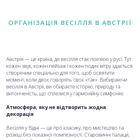
ОРГАНІЗАЦІЯ ВЕСІЛЛЯ В АВСТРІЇ
Австрія — це країна, де весілля стає поезією у русі. Тут
кожен звук, кожен пейзаж і кожен подих вітру здається
створеним спеціально для того, щоб освятити
момент, коли двоє говорять своє «так». Вибираючи
весілля в Австрії, ви обираєте історію, природу та
витонченість, що сплелися у гармонійну симфонію.
Атмосфера, яку не відтворить жодна
декорація
Весілля у Відні — це про класику, про мистецтво та
розкіш без показної помпезності. Старовинні палаци,