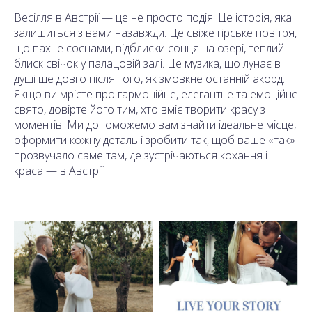
Весілля в Австрії — це не просто подія. Це історія, яка
залишиться з вами назавжди. Це свіже гірське повітря,
що пахне соснами, відблиски сонця на озері, теплий
блиск свічок у палацовій залі. Це музика, що лунає в
душі ще довго після того, як змовкне останній акорд.
Якщо ви мрієте про гармонійне, елегантне та емоційне
свято, довірте його тим, хто вміє творити красу з
моментів. Ми допоможемо вам знайти ідеальне місце,
оформити кожну деталь і зробити так, щоб ваше «так»
прозвучало саме там, де зустрічаються кохання і
краса — в Австрії.