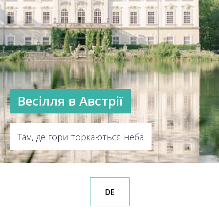
Весілля в Австрії
Там, де гори торкаються неба
DE