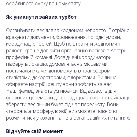
особливого смаку вашому святу.
Як уникнути зайвих турбот
Організувати весілля за кордоном непросто. Потрібно
врахувати документи, бронювання, погодні умови,
координацію гостей. Щоб не втратити жодної миті
радості, краще довірити організацію весілля в Австрії
професійній команді. Досвідчені координатори
підберуть локацію, домовляться з місцевими
постачальниками, допоможуть із трансфером,
стилістами, декораторами, флористами. Ви лише
обираєте настрій, решту вони зроблять за вас.
Наші фахівці знають усі нюанси. Від дозволів для
офіційних церемоній до порад щодо того, як найкраще
зберегти весільний букет під час перельоту. Вони
створять атмосферу, в якій ви зможете повністю
розчинитися у коханні, а не в організаційних питаннях.
Відчуйте свій момент