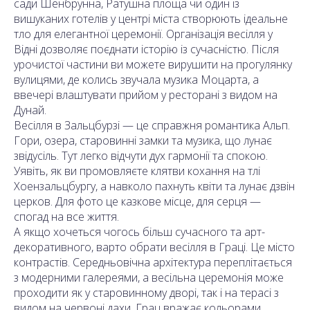
сади Шенбрунна, Ратушна площа чи один із
вишуканих готелів у центрі міста створюють ідеальне
тло для елегантної церемонії. Організація весілля у
Відні дозволяє поєднати історію із сучасністю. Після
урочистої частини ви можете вирушити на прогулянку
вулицями, де колись звучала музика Моцарта, а
ввечері влаштувати прийом у ресторані з видом на
Дунай.
Весілля в Зальцбурзі — це справжня романтика Альп.
Гори, озера, старовинні замки та музика, що лунає
звідусіль. Тут легко відчути дух гармонії та спокою.
Уявіть, як ви промовляєте клятви кохання на тлі
Хоензальцбургу, а навколо пахнуть квіти та лунає дзвін
церков. Для фото це казкове місце, для серця —
спогад на все життя.
А якщо хочеться чогось більш сучасного та арт-
декоративного, варто обрати весілля в Граці. Це місто
контрастів. Середньовічна архітектура переплітається
з модерними галереями, а весільна церемонія може
проходити як у старовинному дворі, так і на терасі з
видом на червоні дахи. Грац вражає кольорами,