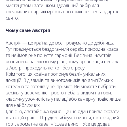
мистецтвом і затишком. Ідеальний вибір для
креативних пар, які мріють про стильне, нестандартне
свято.
Чому саме Австрія
Австрія — це країна, де все продумано до дрібниць.
Тут поєднуються бездоганний сервіс, природна краса
та неймовірне почуття гармонії. Весільна індустрія
розвинена на високому рівні, тому організація весілля
в Австрії проходить легко і без стресу.
Крім того, ця країна пропонує безліч унікальних
локацій. Від замків та виноградників до альпійських
котеджів та готелів у центрі міст. Ви можете вибрати
весільну церемонію просто неба із видом на гори,
класичну урочистість у палаці або камерну подію лише
для найближчих.
І, звісно, австрійська кухня. Це ще один привід сказати
«так» цій країні. Штруделі, яблучні пироги, шоколадний
торт, ароматна кава, місцеве вино… Усе це додає